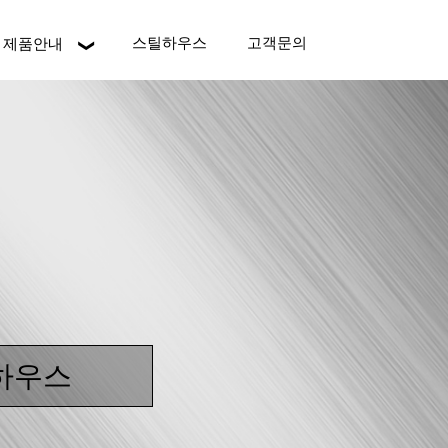
스틸하우스
고객문의
제품안내
한샘스틸(주)
경기 김포시 양촌읍 삼도공단로 85번길 27-9
Tel : 031-990-4478 | Fax : 031-990-4486
하우스